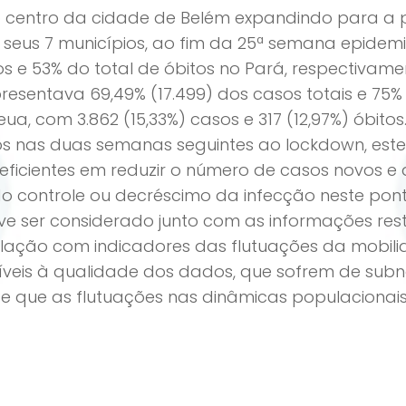
centro da cidade de Belém expandindo para a per
eus 7 municípios, ao fim da 25ª semana epidemio
s e 53% do total de óbitos no Pará, respectivam
resentava 69,49% (17.499) dos casos totais e 75% 
ua, com 3.862 (15,33%) casos e 317 (12,97%) óbit
nas duas semanas seguintes ao lockdown, este e
ficientes em reduzir o número de casos novos e 
indo controle ou decréscimo da infecção neste pon
ve ser considerado junto com as informações re
elação com indicadores das flutuações da mobilid
síveis à qualidade dos dados, que sofrem de subn
) e que as flutuações nas dinâmicas populaciona