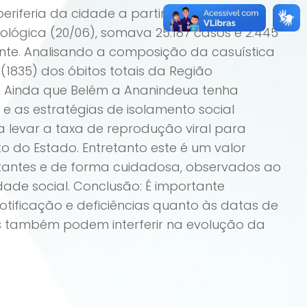
iferia da cidade a partir do dia 18 de
lógica (20/06), somava 25.187 casos e 2.445
ente. Analisando a composição da casuística
(1835) dos óbitos totais da Região
os. Ainda que Belém a Ananindeua tenha
 as estratégias de isolamento social
a levar a taxa de reprodução viral para
to do Estado. Entretanto este é um valor
stantes e de forma cuidadosa, observados ao
ade social. Conclusão: É importante
otificação e deficiências quanto às datas de
is também podem interferir na evolução da